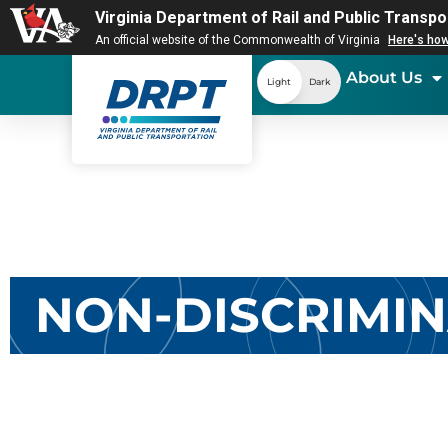
Virginia Department of Rail and Public Transpo
An official website of the Commonwealth of Virginia
Here's ho
About Us
Light
Dark
NON-DISCRIMI