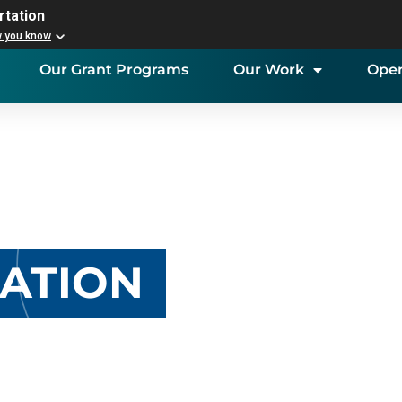
rtation
w you know
Our Grant Programs
Our Work
Open
NATION