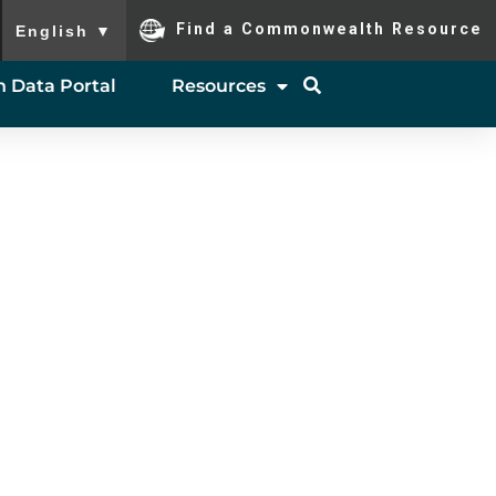
To ensure accurate screen reader translation, please ensure you
Find a Commonwealth Resource
English
▼
 Data Portal
Resources